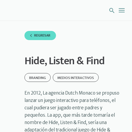
S
k
i
p
t
o
REGRESAR
c
o
n
Hide, Listen & Find
t
e
n
t
BRANDING
MEDIOS INTERACTIVOS
En 2012, La agencia Dutch Monaco se propuso
lanzar un juego interactivo para teléfonos, el
cual pudiera ser jugado entre padres y
pequeños. La app, que más tarde tomaría el
nombre de Hide, Listen & Find, sería una
adaptación del tradicional juego de Hide &