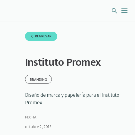
S
k
i
p
t
o
REGRESAR
c
o
n
Instituto Promex
t
e
n
t
BRANDING
Diseño de marca y papelería para el Instituto
Promex.
FECHA
octubre 2, 2013