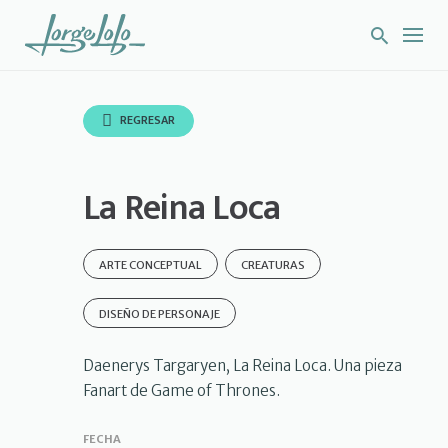
S
k
i
p
t
o
REGRESAR
c
o
n
La Reina Loca
t
e
n
t
ARTE CONCEPTUAL
CREATURAS
DISEÑO DE PERSONAJE
Daenerys Targaryen, La Reina Loca. Una pieza
Fanart de Game of Thrones.
FECHA