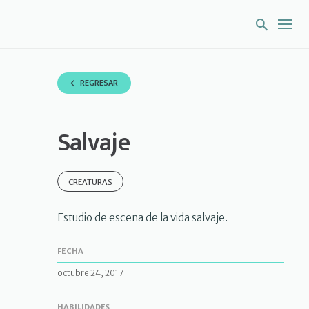
S
k
i
p
t
o
REGRESAR
c
o
n
Salvaje
t
e
n
t
CREATURAS
Estudio de escena de la vida salvaje.
FECHA
octubre 24, 2017
HABILIDADES