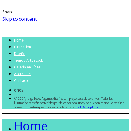
Share
Skip to content
Home
Ilustración
Diseño
Tienda ArtyStack
Galería en Línea
Acerca de
Contacto
en
es
© 2024, Jorge Lobo. Algunos diseños son proyectos colaborativos. Todas las
ilustraciones están protegidas por derechos de autor y no pueden reproducirse sin el
consentimiento expreso por escrito del artista.
hello@jorgelobo.com
Home